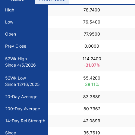
USD/BRL
High
78.7400
Low
76.5400
Bitcoin/USD
Open
77.9500
Gold
Prev Close
0.0000
52Wk High
114.2400
Crude Oil
Since 4/5/2026
-31.07%
52Wk Low
55.4200
All Currencies
Since 12/16/2025
38.11%
Commodities
20-Day Average
83.3889
200-Day Average
80.7362
Indices
14-Day Rel Strength
42.0899
Since
35.7619