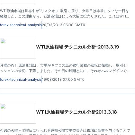
WTI原油市場は世界中が"リスクオフ"取引に戻り、火曜日は非常にタフな一日を
経験した。この理由から、石油市場はむしろ大幅に投売りされた。これはWTI原
油市場のみならず、全てのオイル市場にそうであった。
forex-technical-analysis
20/03/2013 06:30 GMT0
WTI原油相場 テクニカル分析-2013.3.19
月曜のWTI 原油相場は、市場がキプロス島の銀行業務の状況に振動し、取引セ
ッションの最初に下降しました。その日の展開と共に、それがハルマゲドンでな
かったことは益々明白になりました。また、その結果から、リスク資産は買い戻
forex-technical-analysis
19/03/2013 07:00 GMT0
された。
WT I原油相場テクニカル分析2013.3.18
今週の火曜～水曜日に行われる連邦公開市場委員会は市場に影響を与えることで