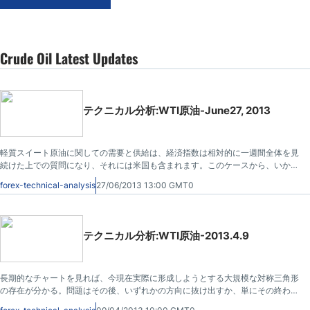
Crude Oil Latest Updates
テクニカル分析:WTI原油-June27, 2013
軽質スイート原油に関しての需要と供給は、経済指数は相対的に一週間全体を見
続けた上での質問になり、それには米国も含まれます。このケースから、いかな
る優れた期間でどんなポジションでもこの市場で持ちこたえるのに苦労します。
forex-technical-analysis
27/06/2013 13:00 GMT0
テクニカル分析:WTI原油-2013.4.9
長期的なチャートを見れば、今現在実際に形成しようとする大規模な対称三角形
の存在が分かる。問題はその後、いずれかの方向に抜け出すか、単にその終わり
を通ってドリフトするかどうかであろう。それの終わりを通って漂流した場合、