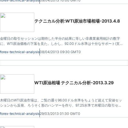
forex-technical-analysis
09/04/2013 10:00 GMT0
私はこの夏、この市場で非常に静かな取引になる事を非常に確信する。
テクニカル分析:WTI原油市場相場-2013.4.8
金曜日の取引セッションは期待した半分の結果に等しい非農業雇用統計の数字
に、WTI原油価格の下落を見た。しかし、92.00ドル水準は十分なサポート(支
持)を提供し、市場が回復してハンマーを形成するのがわかる。
forex-technical-analysis
08/04/2013 09:30 GMT0
WTI原油相場 テクニカル分析-2013.3.29
木曜日のWTI原油市場は、ご覧の通り96.00ドル水準をちょうど超えて安値セッ
ションから反発、ろうそく形のハンマーを作り、97.25水準で木曜日の取引セッ
ションは引けた。このろうそくはちょうど98ドル水準以下に有り、重要な抵抗
forex-technical-analysis
29/03/2013 01:30 GMT0
線と分かる。それは厚い抵抗水準の"バックエンド"であり、結果からこの市場は
次の数セッションで少しの下降を見せると思います。