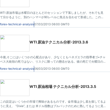
WTI 原油市場は水曜日のほとんどのセッションで下落しましたが、それでも見
て分かるように、別のハンマーが90レベルに焦点を合わせて形成した。このた
めに市場は次の数セッション後にバウンスするのは当然と感じる。
forex-technical-analysis
07/03/2013 06:00 GMT0
WTI 原油テクニカル分析-2013.3.6
今後,そこにはいくつかの心配点があり、少なくともベネズエラの指導者ゴ•チャ
ベス大統領の死ではない、リスクに限っての懸念がある。彼の死亡で火曜日の取
引セッション中に、そこには石油の流れに関して、非常に重要な石油輸出国機構
forex-technical-analysis
06/03/2013 06:00 GMT0
（OPEC）の国から出ていくかどうかいくつかの懸念がある。
WTI 原油相場 テクニカル分析-2013.3.5
この設定はいくつかの市場で興味があるものです。金市場は少し底を探してるよ
うに見え、 “Dixie”, または 米ドル指数はプルバックのために熟してるように見