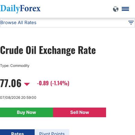
Browse All Rates
Crude Oil
Commodities
DF
EUR/USD
Crude Oil Exchange Rate
USD/JPY
Type: Commodity
GBP/USD
77.06
-0.89 (-1.14%)
USD/CHF
07/08/2026 20:59:00
USD/CAD
Buy Now
Sell Now
AUD/USD
Rates
Pivot Points