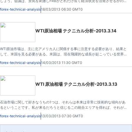
しょう。会議は、景気を刺激しFRBがどれだけ長く経済状況を活発させるかの声
明発表します。これはドルの価値を押し上げるか下げるか、これが石油市場に影
forex-technical-analysis
18/03/2013 06:30 GMT0
響を及ぼす可能性があります。
WTI原油相場 テクニカル分析-2013.3.14
WTI原油市場は、主に北アメリカ人に関係する事に注意する必要があり、結果と
して、米国を見る必要がある。米国は、現在飛躍的な成長が起こっている世界で
も数少ない国の一つで、それは最も確実で最も重要な経済成長である。そう言わ
forex-technical-analysis
14/03/2013 11:30 GMT0
れ、WTIコントラクトは、他の石油市場をアウトパフォームし続けなければなら
ない。
WTI 原油相場 テクニカル分析-2013.3.13
石油市場に関して好きなうちの1つは、それらは本来は非常に技術的な傾向があ
るということです。私が来るだろうと信じるこの統合エリアを得れば、それが暫
くの間、非常に予測可能だということを意味します。この市場が5.00ドルの取
forex-technical-analysis
13/03/2013 07:30 GMT0
引レンジ、あるいは10.00ドルのものを見つけることは非常に一般的です。