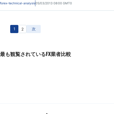
える。それに関して、AUD/USD ペアの取引はハンマーを形成するように見え、
forex-technical-analysis
05/03/2013 08:00 GMT0
米ドルの弱さのポテンシャルを示します。
1
次
2
最も観覧されているFX業者比較