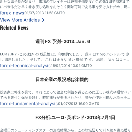
新たな四半期が始まり、市場のプレイヤーは連邦準備制度がこの第3四半期末まで
に出来るだけ早く巻き戻し処理をおそらく開始可能である事を受け入れ始め、現在
米ドルは大幅に堅調。
forex-news
01/07/2013 11:58 GMT0
View More Articles
Related News
週刊 FX 予測- 2013. Jan . 6
EUR / JPY -この 動き の 残忍性 は、印象的でした 。 我々 は115の ハンドル で 少
し 減速しました 、そして、 これ は正直な 良い 徴候 で す。 結局 、我々 は１～２
週間 で 120 ハンドルで いることができました。撤退が必要です 、そして、 私はお
forex-technical-analysis
16/02/2014 10:02 GMT0
よそ 112で毎日の チャート に関して隙間を見ます。
日本企業の景況感は楽観的
投資家は将来を見て、それによって健全な利益を得るために正しい株式や通貨ペア
である裏付け保証を好む。時間旅行が発明されたり、誰かが使用可能な水晶玉を考
え出すまで、目先の広いストロークの感覚を得るための自由で最高のツールはビジ
forex-fundamental-analysis
01/07/2013 16:00 GMT0
ネス意見の調査である。
FX分析:ユーロ･英ポンド-2013年7月1日
金曜日のシューティングスターの形成結果から、この領域辺りで引き続き跳ね返り