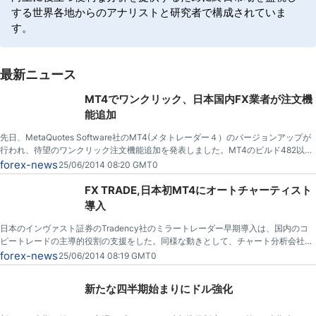
する世界各地からのアナリストと研究者で構成されていま
す。
最新ニュース
MT4でワンクリック、日本国内FX業者が注文機
能追加
先日、MetaQuotes Software社のMT4(メタトレーダー４）のバージョンアップが
行われ、待望のワンクリック注文機能追加を発表しました。MT4のビルド482以降
で利用可能とのこと。
forex-news
25/06/2014 08:20 GMT0
FX TRADE,日本初MT4にオートチャーティスト
導入
日本のインヴァスト証券のTradency社のミラートレーダー早期導入は、国内のコ
ピートレードの主導的役割の支援をした。同様な動きとして、チャート分析会社オ
ートチャーティス（Autochartist）は、FX TRADEファイナンシャルが、その製品
forex-news
25/06/2014 08:19 GMT0
をMT4上で起動した、最初の日本ブローカーと発表しました。
新たな四半期始まりにドル強化