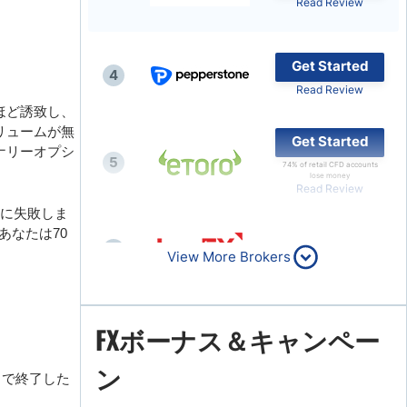
Read Review
Get Started
4
Read Review
ほど誘致し、
リュームが無
Get Started
ナリーオプシ
5
74% of retail CFD accounts
lose money
Read Review
成に失敗しま
。あなたは70
6
Read Review
View More Brokers
FXボーナス＆キャンペー
7
Read Review
ン
7 で終了した