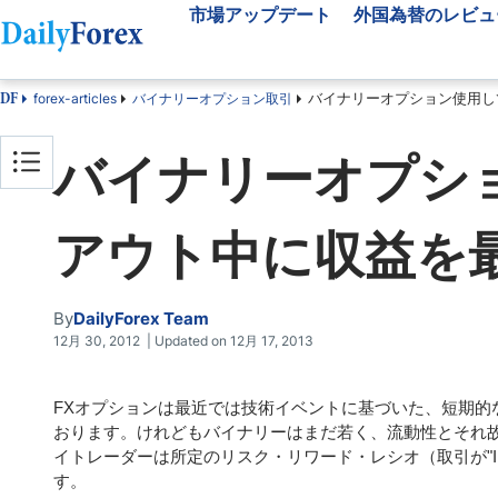
市場アップデート
外国為替のレビュ
バイナリーオプション使用し
forex-articles
バイナリーオプション取引
DF
市場アップデート
外国為替のレビュー
為替取引ツール
バイナリーオプシ
為替ニュース
FX業者比較
ブローカー選択支援
FXテクニカル分析
海外のFX業者
アウト中に収益を
FX指標
ベスト FX ボーナス
外国為替ニュースレタ
By
DailyForex Team
12月 30, 2012 | Updated on 12月 17, 2013
FXオプションは最近では技術イベントに基づいた、短期
おります。けれどもバイナリーはまだ若く、流動性とそれ故
イトレーダーは所定のリスク・リワード・レシオ（取引が"In the Mo
す。