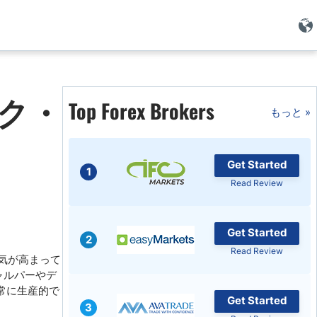
ク・
Top Forex Brokers
もっと »
Get Started
1
Read Review
Get Started
2
Read Review
気が高まって
ャルパーやデ
と非常に生産的で
Get Started
3