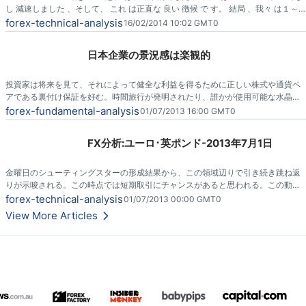
し 減速しました 、そして、 これ は正直な 良い 徴候 で す。 結局 、我々 は１～
２週間 で 120 ハンドルで いることができました。撤退が必要です 、そして、 私
forex-technical-analysis
16/02/2014 10:02 GMT0
はおよそ 112で毎日の チャート に関して隙間を見ます。
日本企業の景況感は楽観的
投資家は将来を見て、それによって健全な利益を得るために正しい株式や通貨ペ
アである裏付け保証を好む。時間旅行が発明されたり、誰かが使用可能な水晶玉
を考え出すまで、目先の広いストロークの感覚を得るための自由で最高のツール
forex-fundamental-analysis
01/07/2013 16:00 GMT0
はビジネス意見の調査である。
FX分析:ユーロ･英ポンド-2013年7月1日
金曜日のシューティングスターの形成結果から、この領域辺りで引き続き跳ね返
りが示唆される。この時点では短期取引にチャンスがあると思われる。この動行
がはるか0.8480水準以下に下がる事を期待するが、跳ね返りで60 pipそこらの利
forex-technical-analysis
01/07/2013 00:00 GMT0
益として短期取引には優れている。
View More Articles