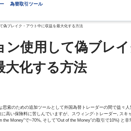
ー
為替取引ツール
て偽ブレイク・アウト中に収益を最大化する方法
外国為替学習リソース
ョン使用して偽ブレイ
日本のFX業者
FX情報商材
レビューでは、もっと
外国為替の基礎知識
最大化する方法
完全なブローカーのリスト
的な思索のための追加ツールとして外国為替トレーダーの間で益々人
に高い保険料に苦しんでいますが、スウィング-トレーダー, スキ
ney"で~70%, そして"Out of the Money"の取引で10%) 