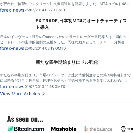
が行われ、待望のワンクリック注文機能追加を発表しました。MT4のビルド482
以降で利用可能とのこと。
forex-news
25/06/2014 08:20 GMT0
FX TRADE,日本初MT4にオートチャーティス
ト導入
日本のインヴァスト証券のTradency社のミラートレーダー早期導入は、国内のコ
ピートレードの主導的役割の支援をした。同様な動きとして、チャート分析会社
オートチャーティス（Autochartist）は、FX TRADEファイナンシャルが、その製
forex-news
25/06/2014 08:19 GMT0
品をMT4上で起動した、最初の日本ブローカーと発表しました。
新たな四半期始まりにドル強化
新たな四半期が始まり、市場のプレイヤーは連邦準備制度がこの第3四半期末まで
に出来るだけ早く巻き戻し処理をおそらく開始可能である事を受け入れ始め、現
在米ドルは大幅に堅調。
forex-news
01/07/2013 11:58 GMT0
View More Articles
As seen on...