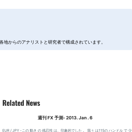
る世界各地からのアナリストと研究者で構成されています。
Related News
週刊 FX 予測- 2013. Jan . 6
EUR / JPY -この 動き の 残忍性 は、印象的でした 。 我々 は115の ハンドル で 少