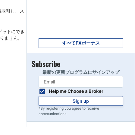
Get Started
8
Read Review
接取引し、ス
Get Started
ゲットにでき
9
なりません。
Read Review
すべてFXボーナス
Subscribe
10
Read Review
最新の更新プログラムにサインアップ
Help me Choose a Broker
Sign up
*By registering you agree to receive
communications.