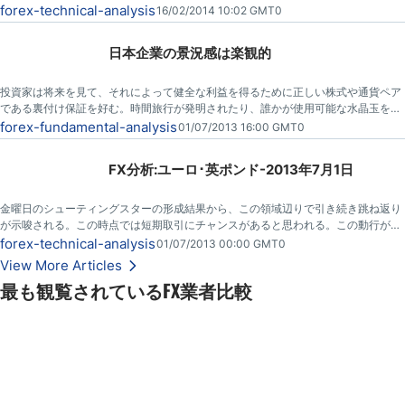
週間 で 120 ハンドルで いることができました。撤退が必要です 、そして、 私はお
forex-technical-analysis
16/02/2014 10:02 GMT0
よそ 112で毎日の チャート に関して隙間を見ます。
日本企業の景況感は楽観的
投資家は将来を見て、それによって健全な利益を得るために正しい株式や通貨ペア
である裏付け保証を好む。時間旅行が発明されたり、誰かが使用可能な水晶玉を考
え出すまで、目先の広いストロークの感覚を得るための自由で最高のツールはビジ
forex-fundamental-analysis
01/07/2013 16:00 GMT0
ネス意見の調査である。
FX分析:ユーロ･英ポンド-2013年7月1日
金曜日のシューティングスターの形成結果から、この領域辺りで引き続き跳ね返り
が示唆される。この時点では短期取引にチャンスがあると思われる。この動行がは
るか0.8480水準以下に下がる事を期待するが、跳ね返りで60 pipそこらの利益とし
forex-technical-analysis
01/07/2013 00:00 GMT0
て短期取引には優れている。
View More Articles
最も観覧されているFX業者比較