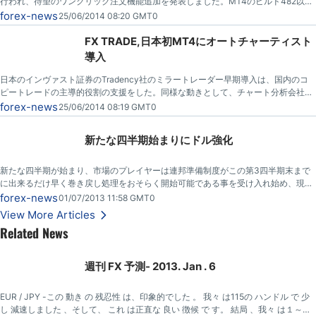
行われ、待望のワンクリック注文機能追加を発表しました。MT4のビルド482以降
で利用可能とのこと。
forex-news
25/06/2014 08:20 GMT0
FX TRADE,日本初MT4にオートチャーティスト
導入
日本のインヴァスト証券のTradency社のミラートレーダー早期導入は、国内のコ
ピートレードの主導的役割の支援をした。同様な動きとして、チャート分析会社オ
ートチャーティス（Autochartist）は、FX TRADEファイナンシャルが、その製品
forex-news
25/06/2014 08:19 GMT0
をMT4上で起動した、最初の日本ブローカーと発表しました。
新たな四半期始まりにドル強化
新たな四半期が始まり、市場のプレイヤーは連邦準備制度がこの第3四半期末まで
に出来るだけ早く巻き戻し処理をおそらく開始可能である事を受け入れ始め、現在
米ドルは大幅に堅調。
forex-news
01/07/2013 11:58 GMT0
View More Articles
Related News
週刊 FX 予測- 2013. Jan . 6
EUR / JPY -この 動き の 残忍性 は、印象的でした 。 我々 は115の ハンドル で 少
し 減速しました 、そして、 これ は正直な 良い 徴候 で す。 結局 、我々 は１～２