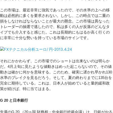
この市場は、最近非常に強気であったので、その水準の上への移
動は必然的に多くを要求されない。しかし、この時点では二重の
損をしなければならないことが最大の懸念。この市場は異なった
トレーダーの抽選で逃したので、私は多くの人が反落のどんなタ
イプでも介入すると感じた。これは長期的にもはるか高く行くの
に非常に十分な勢いを持っている市場のサインです。
それにかかわらず、この市場でのショートは出来ないのは明らか
だ。4月上旬に見たような値動きはめった起こらないので、その値
動きは確かに何かを意味する。このため、確実に遅かれ早かれ130
水準のブレイクを見るだろう。そして、夏の終わりまでに135台を
完全に期待している。これは、日本人が始めていると量的緩和政
策が続けば、特に当てはまる。
G 20 と日本銀行
先週のG 20 （20ヵ国 財務相・中央銀行総裁会議）は、日銀がやる