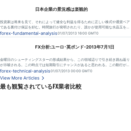
日本企業の景況感は楽観的
投資家は将来を見て、それによって健全な利益を得るために正しい株式や通貨ペア
である裏付け保証を好む。時間旅行が発明されたり、誰かが使用可能な水晶玉を考
え出すまで、目先の広いストロークの感覚を得るための自由で最高のツールはビジ
forex-fundamental-analysis
01/07/2013 16:00 GMT0
ネス意見の調査である。
FX分析:ユーロ･英ポンド-2013年7月1日
金曜日のシューティングスターの形成結果から、この領域辺りで引き続き跳ね返り
が示唆される。この時点では短期取引にチャンスがあると思われる。この動行がは
るか0.8480水準以下に下がる事を期待するが、跳ね返りで60 pipそこらの利益とし
forex-technical-analysis
01/07/2013 00:00 GMT0
て短期取引には優れている。
View More Articles
最も観覧されているFX業者比較