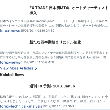
FX TRADE,日本初MT4にオートチャーティスト
導入
日本のインヴァスト証券のTradency社のミラートレーダー早期導入は、国内のコ
ピートレードの主導的役割の支援をした。同様な動きとして、チャート分析会社オ
ートチャーティス（Autochartist）は、FX TRADEファイナンシャルが、その製品
forex-news
25/06/2014 08:19 GMT0
をMT4上で起動した、最初の日本ブローカーと発表しました。
新たな四半期始まりにドル強化
新たな四半期が始まり、市場のプレイヤーは連邦準備制度がこの第3四半期末まで
に出来るだけ早く巻き戻し処理をおそらく開始可能である事を受け入れ始め、現在
米ドルは大幅に堅調。
forex-news
01/07/2013 11:58 GMT0
View More Articles
Related News
週刊 FX 予測- 2013. Jan . 6
EUR / JPY -この 動き の 残忍性 は、印象的でした 。 我々 は115の ハンドル で 少
し 減速しました 、そして、 これ は正直な 良い 徴候 で す。 結局 、我々 は１～２
週間 で 120 ハンドルで いることができました。撤退が必要です 、そして、 私はお
forex-technical-analysis
16/02/2014 10:02 GMT0
よそ 112で毎日の チャート に関して隙間を見ます。