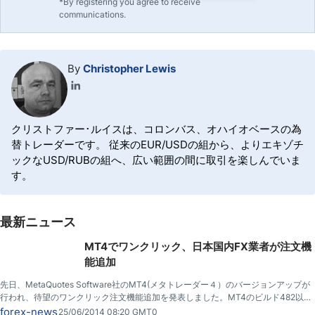
*By registering you agree to receive
communications.
By
Christopher Lewis
クリストファー･ルイスは、コロンバス、オハイオベースの為
替トレーダーです。 従来のEUR/USDの組から、よりエキゾチ
ックなUSD/RUBの組へ、広い範囲の間に取引を楽しんでいま
す。
最新ニュース
MT4でワンクリック、日本国内FX業者が注文機
能追加
先日、MetaQuotes Software社のMT4(メタトレーダー４）のバージョンアップが
行われ、待望のワンクリック注文機能追加を発表しました。MT4のビルド482以降
で利用可能とのこと。
forex-news
25/06/2014 08:20 GMT0