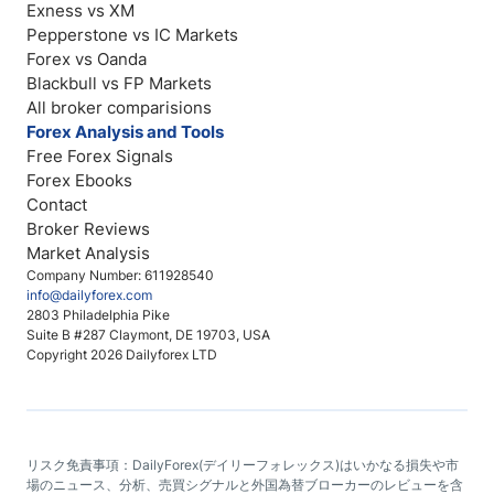
Exness vs XM
Pepperstone vs IC Markets
Forex vs Oanda
Blackbull vs FP Markets
All broker comparisions
Forex Analysis and Tools
Free Forex Signals
Forex Ebooks
Contact
Broker Reviews
Market Analysis
Company Number: 611928540
info@dailyforex.com
2803 Philadelphia Pike
Suite B #287 Claymont, DE 19703, USA
Copyright 2026 Dailyforex LTD
リスク免責事項：DailyForex(デイリーフォレックス)はいかなる損失や市
場のニュース、分析、売買シグナルと外国為替ブローカーのレビューを含