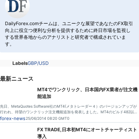
DailyForex.comチームは、ユニークな展望であなたのFX取引
向上に役立つ便利な分析を提供するために終日市場を監視し
する世界各地からのアナリストと研究者で構成されていま
す。
Labels
GBP/USD
最新ニュース
MT4でワンクリック、日本国内FX業者が注文機
能追加
先日、MetaQuotes Software社のMT4(メタトレーダー４）のバージョンアップが
行われ、待望のワンクリック注文機能追加を発表しました。MT4のビルド482以降
で利用可能とのこと。
forex-news
25/06/2014 08:20 GMT0
FX TRADE,日本初MT4にオートチャーティスト
導入