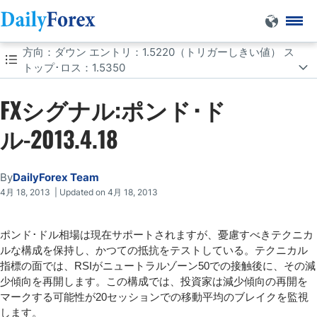
方向：ダウン エントリ：1.5220（トリガーしきい値） ス
FXシグナル:ポンド･ドル-2013.4.18
forex-technical-analysis
トップ･ロス：1.5350
DF
方向：ダウン エントリ：1.5220（トリガーしきい値） ストップ･ロ
FXシグナル:ポンド･ド
ス：1.5350
ル-2013.4.18
By
DailyForex Team
4月 18, 2013 | Updated on 4月 18, 2013
ポンド･ドル相場は現在サポートされますが、憂慮すべきテクニカ
ルな構成を保持し、かつての抵抗をテストしている。テクニカル
指標の面では、RSIがニュートラルゾーン50での接触後に、その減
少傾向を再開します。この構成では、投資家は減少傾向の再開を
マークする可能性が20セッションでの移動平均のブレイクを監視
します。