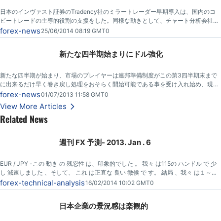
日本のインヴァスト証券のTradency社のミラートレーダー早期導入は、国内のコ
ピートレードの主導的役割の支援をした。同様な動きとして、チャート分析会社オ
ートチャーティス（Autochartist）は、FX TRADEファイナンシャルが、その製品
forex-news
25/06/2014 08:19 GMT0
をMT4上で起動した、最初の日本ブローカーと発表しました。
新たな四半期始まりにドル強化
新たな四半期が始まり、市場のプレイヤーは連邦準備制度がこの第3四半期末まで
に出来るだけ早く巻き戻し処理をおそらく開始可能である事を受け入れ始め、現在
米ドルは大幅に堅調。
forex-news
01/07/2013 11:58 GMT0
View More Articles
Related News
週刊 FX 予測- 2013. Jan . 6
EUR / JPY -この 動き の 残忍性 は、印象的でした 。 我々 は115の ハンドル で 少
し 減速しました 、そして、 これ は正直な 良い 徴候 で す。 結局 、我々 は１～２
週間 で 120 ハンドルで いることができました。撤退が必要です 、そして、 私はお
forex-technical-analysis
16/02/2014 10:02 GMT0
よそ 112で毎日の チャート に関して隙間を見ます。
日本企業の景況感は楽観的