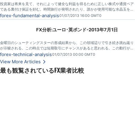
投資家は将来を見て、それによって健全な利益を得るために正しい株式や通貨ペア
である裏付け保証を好む。時間旅行が発明されたり、誰かが使用可能な水晶玉を考
え出すまで、目先の広いストロークの感覚を得るための自由で最高のツールはビジ
forex-fundamental-analysis
01/07/2013 16:00 GMT0
ネス意見の調査である。
FX分析:ユーロ･英ポンド-2013年7月1日
金曜日のシューティングスターの形成結果から、この領域辺りで引き続き跳ね返り
が示唆される。この時点では短期取引にチャンスがあると思われる。この動行がは
るか0.8480水準以下に下がる事を期待するが、跳ね返りで60 pipそこらの利益とし
forex-technical-analysis
01/07/2013 00:00 GMT0
て短期取引には優れている。
View More Articles
最も観覧されているFX業者比較