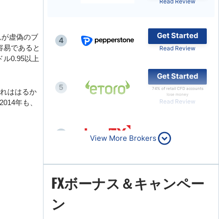
Read Review
Get Started
れが虚偽のブ
4
容易であると
Read Review
0.95以上
Get Started
5
74% of retail CFD accounts
これははるか
lose money
Read Review
014年も、
6
Read Review
View More Brokers
FXボーナス＆キャンペー
7
Read Review
ン