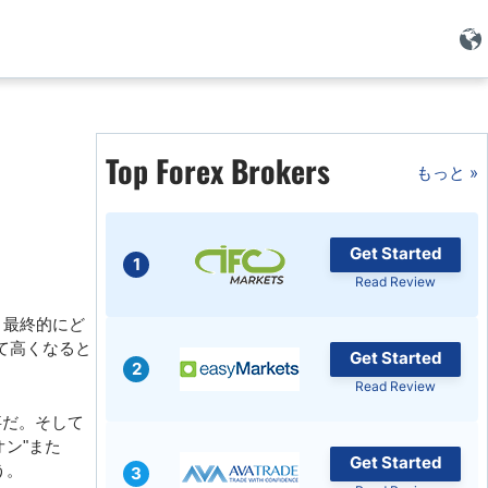
Top Forex Brokers
もっと »
Get Started
1
Read Review
、最終的にど
て高くなると
Get Started
2
Read Review
事だ。そして
ン"また
Get Started
う。
3