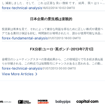
し 減速しました 、そして、 これ は正直な 良い 徴候 で す。 結局 、我々 は１～
２週間 で 120 ハンドルで いることができました。撤退が必要です 、そして、 私
forex-technical-analysis
16/02/2014 10:02 GMT0
はおよそ 112で毎日の チャート に関して隙間を見ます。
日本企業の景況感は楽観的
投資家は将来を見て、それによって健全な利益を得るために正しい株式や通貨ペ
アである裏付け保証を好む。時間旅行が発明されたり、誰かが使用可能な水晶玉
を考え出すまで、目先の広いストロークの感覚を得るための自由で最高のツール
forex-fundamental-analysis
01/07/2013 16:00 GMT0
はビジネス意見の調査である。
FX分析:ユーロ･英ポンド-2013年7月1日
金曜日のシューティングスターの形成結果から、この領域辺りで引き続き跳ね返
りが示唆される。この時点では短期取引にチャンスがあると思われる。この動行
がはるか0.8480水準以下に下がる事を期待するが、跳ね返りで60 pipそこらの利
forex-technical-analysis
01/07/2013 00:00 GMT0
益として短期取引には優れている。
View More Articles