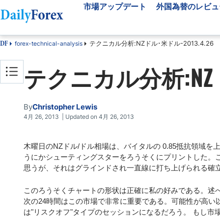
市場アップデート
外国為替のレビュ
テクニカル分析:NZドル･米ドル-2013.4.26
forex-technical-analysis
DF
市場アップデート
外国為替のレビュー
為替取引ツール
テクニカル分析:NZドル
為替ニュース
FX業者比較
ブローカー選択支援
FXテクニカル分析
海外のFX業者
FX指標
ベスト FX ボーナス
By
Christopher Lewis
外国為替ニュースレタ
4月 26, 2013 | Updated on 4月 26, 2013
木曜日のNZドル/ドル相場は、バイタルの 0.85抵抗領
うにかシューティングスターをろうそくにプリントした。こ
思うが、それはグラインドされ一直線に打ち上げられる確
このろうそくチャートの形状は正確に私の好みである。述べ
次の24時間はこの市場で非常に重要である。可能性が高い
は"リスクオフ"タイプのセッションになるだろう。 もし