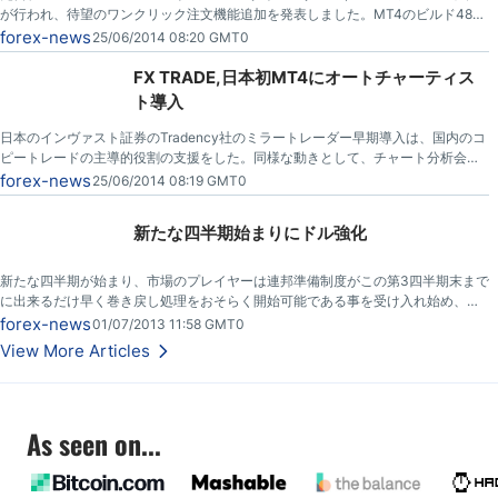
が行われ、待望のワンクリック注文機能追加を発表しました。MT4のビルド482
以降で利用可能とのこと。
forex-news
25/06/2014 08:20 GMT0
FX TRADE,日本初MT4にオートチャーティス
ト導入
日本のインヴァスト証券のTradency社のミラートレーダー早期導入は、国内のコ
ピートレードの主導的役割の支援をした。同様な動きとして、チャート分析会社
オートチャーティス（Autochartist）は、FX TRADEファイナンシャルが、その製
forex-news
25/06/2014 08:19 GMT0
品をMT4上で起動した、最初の日本ブローカーと発表しました。
新たな四半期始まりにドル強化
新たな四半期が始まり、市場のプレイヤーは連邦準備制度がこの第3四半期末まで
に出来るだけ早く巻き戻し処理をおそらく開始可能である事を受け入れ始め、現
在米ドルは大幅に堅調。
forex-news
01/07/2013 11:58 GMT0
View More Articles
As seen on...