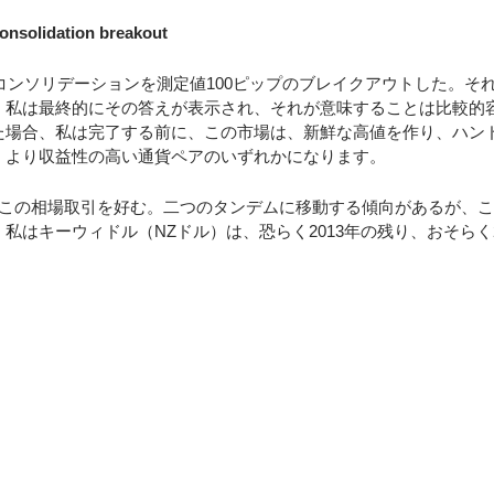
dation breakout
なコンソリデーションを測定値100ピップのブレイクアウトした。そ
、私は最終的にその答えが表示され、それが意味することは比較的
場合、私は完了する前に、この市場は、新鮮な高値を作り、ハンドル
、より収益性の高い通貨ペアのいずれかになります。
にこの相場取引を好む。二つのタンデムに移動する傾向があるが、
はキーウィドル（NZドル）は、恐らく2013年の残り、おそらく2