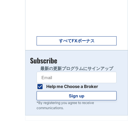
Get Started
8
Read Review
Get Started
9
Read Review
すべてFXボーナス
Subscribe
10
Read Review
最新の更新プログラムにサインアップ
Help me Choose a Broker
Sign up
*By registering you agree to receive
communications.