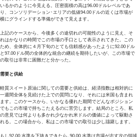
いるかのように今見える。圧密面積の高は96.00ドルレベルであ
り、コンソリデーション･エリアの低値94.00ドルの近くは市場が
横にグラインドする準備ができて見えます。
上記のケースから、今後多くの途切れの可能性のように見え、そ
れはかなりの時間でこの市場の手口として表示されてきた。この
ため、全体的に４月下旬のとても信頼感があったように92.00ドル
と97.00ドル間の全体的な統合の継続を期待したいが、この市場で
の取引は非常に困難だと分かった。
需要と供給
軽質スイート原油に関しての需要と供給は、経済指数は相対的に
一週間全体を見続けた上での質問になり、それには米国も含まれ
ます。このケースから、いかなる優れた期間でどんなポジション
でもこの市場で持ちこたえるのに苦労します。結局のところ、私
の意見では何よりも多かれ少なかれ米ドルの価値によって駆動さ
れる。この場合から、私はこの市場での取引は少し躊躇します。
もし92.00 水準を下抜きできたら, 90.00 水準は市場が志す次の領域