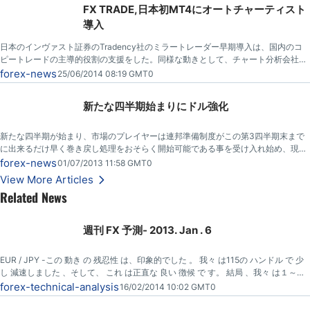
FX TRADE,日本初MT4にオートチャーティスト
導入
日本のインヴァスト証券のTradency社のミラートレーダー早期導入は、国内のコ
ピートレードの主導的役割の支援をした。同様な動きとして、チャート分析会社オ
ートチャーティス（Autochartist）は、FX TRADEファイナンシャルが、その製品
forex-news
25/06/2014 08:19 GMT0
をMT4上で起動した、最初の日本ブローカーと発表しました。
新たな四半期始まりにドル強化
新たな四半期が始まり、市場のプレイヤーは連邦準備制度がこの第3四半期末まで
に出来るだけ早く巻き戻し処理をおそらく開始可能である事を受け入れ始め、現在
米ドルは大幅に堅調。
forex-news
01/07/2013 11:58 GMT0
View More Articles
Related News
週刊 FX 予測- 2013. Jan . 6
EUR / JPY -この 動き の 残忍性 は、印象的でした 。 我々 は115の ハンドル で 少
し 減速しました 、そして、 これ は正直な 良い 徴候 で す。 結局 、我々 は１～２
週間 で 120 ハンドルで いることができました。撤退が必要です 、そして、 私はお
forex-technical-analysis
16/02/2014 10:02 GMT0
よそ 112で毎日の チャート に関して隙間を見ます。