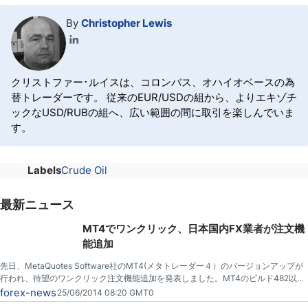
By
Christopher Lewis
クリストファー･ルイスは、コロンバス、オハイオベースの為
替トレーダーです。 従来のEUR/USDの組から、よりエキゾチ
ックなUSD/RUBの組へ、広い範囲の間に取引を楽しんでいま
す。
Labels
Crude Oil
最新ニュース
MT4でワンクリック、日本国内FX業者が注文機
能追加
先日、MetaQuotes Software社のMT4(メタトレーダー４）のバージョンアップが
行われ、待望のワンクリック注文機能追加を発表しました。MT4のビルド482以降
で利用可能とのこと。
forex-news
25/06/2014 08:20 GMT0