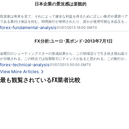
日本企業の景況感は楽観的
投資家は将来を見て、それによって健全な利益を得るために正しい株式や通貨ペア
である裏付け保証を好む。時間旅行が発明されたり、誰かが使用可能な水晶玉を考
え出すまで、目先の広いストロークの感覚を得るための自由で最高のツールはビジ
forex-fundamental-analysis
01/07/2013 16:00 GMT0
ネス意見の調査である。
FX分析:ユーロ･英ポンド-2013年7月1日
金曜日のシューティングスターの形成結果から、この領域辺りで引き続き跳ね返り
が示唆される。この時点では短期取引にチャンスがあると思われる。この動行がは
るか0.8480水準以下に下がる事を期待するが、跳ね返りで60 pipそこらの利益とし
forex-technical-analysis
01/07/2013 00:00 GMT0
て短期取引には優れている。
View More Articles
最も観覧されているFX業者比較