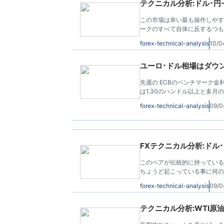
テクニカル分析:ドル･円-20
この市場は幸い最も操作しやす
ークのすべて自体に反するつも
す。実際に知る限り"この市場
forex-technical-analysis
10/0
ユーロ･ドル相場はダウン
先週の ECBのベンチマーク
は1.30のハンドル以上と多
ために "キプロスは、テンプレ
forex-technical-analysis
09/0
安定な市場を安心させた.
FXテクニカル分析:ドル･円
このペアが伝統的に持っている
ちょうど起こっている事に何の
れに世界が反応。我々は199
forex-technical-analysis
09/0
は今回はそうなる理由が見当た
テクニカル分析:WTI原油-2