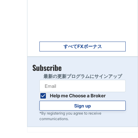
Get Started
8
Read Review
Get Started
9
Read Review
すべてFXボーナス
Subscribe
10
Read Review
最新の更新プログラムにサインアップ
Help me Choose a Broker
Sign up
*By registering you agree to receive
communications.