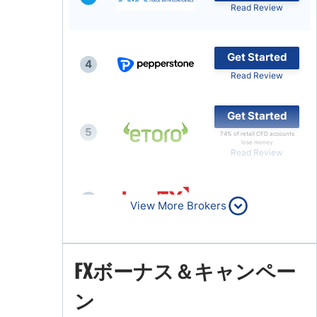
Read Review
Get Started
4
Read Review
Get Started
5
74% of retail CFD accounts
lose money
Read Review
6
Read Review
View More Brokers
FXボーナス＆キャンペー
7
Read Review
ン