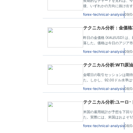
長期的なチャートを見れば、今
後、いずれかの方向に抜け出す
通って漂流した場合、私はこの
forex-technical-analysis
09/0
テクニカル分析：金価格XAU
昨日の金価格 (XAU/USD)
落した。価格は今日のアジア市場
forex-technical-analysis
09/0
テクニカル分析:WTI原油市
金曜日の取引セッションは期待
た。しかし、92.00ドル水準
る。
forex-technical-analysis
08/0
テクニカル分析:ユーロ･ドル
米国の雇用統計が予想を下回り少
た。実際には、米国はおよそ1
にもかかわらず、この市場はま
forex-technical-analysis
08/0