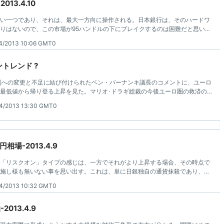
13.4.10
い一つであり、それは、最大一方向に操作される。日本銀行は、そのハードワ
りはないので、この市場が95ハンドルの下にブレイクするのは困難だと思いま
の床"です。
4/2013 10:06 GMT0
トレンド ?
金利への変更と不足に結び付けられたベン・バーナンキ議長のコメントに、ユーロ
月の最低値から帰り登る上昇を見た。マリオ･ドラギ総裁の今後ユーロ圏の救済の
ートではない"という彼のコメントで、 "キプロス風"の救済シナリオの恐れで不
4/2013 13:30 GMT0
相場-2013.4.9
「リスクオン」タイプの感じは、一方でそれがより上昇する場合、その時点で
施し様も無いない事を思い出す。これは、単に日銀独自の通貨抹殺であり、そ
5年に戻っても同様を見た、当時、日本銀行は最終的にその望みを手に入れた。私
4/2013 10:32 GMT0
らない。
013.4.9