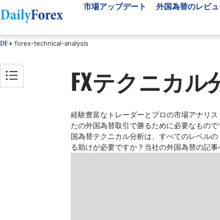
市場アップデート
外国為替のレビュ
forex-technical-analysis
DF
市場アップデート
外国為替のレビュー
為替取引ツール
FXテクニカル
為替ニュース
FX業者比較
ブローカー選択支援
FXテクニカル分析
海外のFX業者
FX指標
ベスト FX ボーナス
経験豊富なトレーダーとプロの市場アナリス
外国為替ニュースレタ
たの外国為替取引で勝るために必要なもので
国為替テクニカル分析は、すべてのレベルの
る助けが必要ですか？当社の外国為替の記事