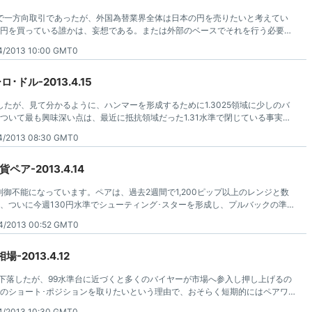
で一方向取引であったが、外国為替業界全体は日本の円を売りたいと考えてい
円を買っている誰かは、妄想である。または外部のベースでそれを行う必要が
ためのお金を変換しようとしている。
4/2013 10:00 GMT0
ドル-2013.4.15
降したが、見て分かるように、ハンマーを形成するために1.3025領域に少しのバ
ついて最も興味深い点は、最近に抵抗領域だった1.31水準で閉じている事実で
サポート(支持)の始まりであってもよい。
4/2013 08:30 GMT0
ア-2013.4.14
らく制御不能になっています。ペアは、過去2週間で1,200ピップ以上のレンジと数
、ついに今週130円水準でシューティング･スターを形成し、プルバックの準備
、これは必要である。
4/2013 00:52 GMT0
2013.4.12
に下落したが、99水準台に近づくと多くのバイヤーが市場へ参入し押し上げるの
のショート･ポジションを取りたいという理由で、おそらく短期的にはペアワ
較的長い位置の放物線による記述を知る投資家の間で非常に警戒するか想像す
4/2013 10:30 GMT0