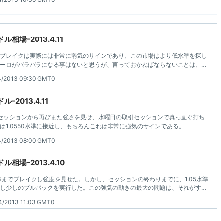
相場-2013.4.11
ブレイクは実際には非常に弱気のサインであり、この市場はより低水準を探し
ーロがバラバラになる事はないと思うが、言っておかねばならないことは、こ
にかなっていることです。結局のところ、誰か正確に欧州問題の解決方を私に
4/2013 09:30 GMT0
2013.4.11
低セッションから再びまた強さを見せ、水曜日の取引セッションで真っ直ぐ打ち
は1.0550水準に接近し、もちろんこれは非常に強気のサインである。
4/2013 08:00 GMT0
相場-2013.4.10
水準までブレイクし強度を見せた。しかし、セッションの終わりまでに、1.05水準
し少しのプルバックを実行した。この強気の動きの最大の問題は、それがすべ
ずしもそれを活用することができないということだ。
4/2013 11:03 GMT0