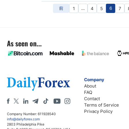
前
…
6
1
4
5
7
As seen on...
Company
About
FAQ
Contact
Terms of Service
Privacy Policy
Company Number: 611928540
info@dailyforex.com
2803 Philadelphia Pike