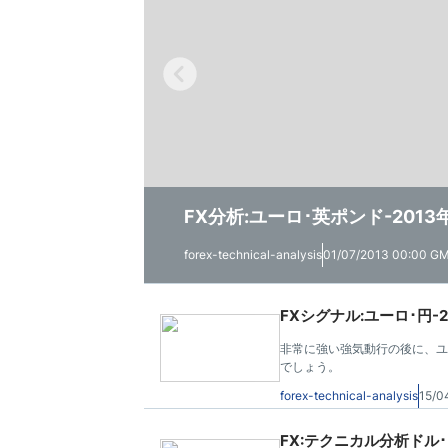
FX分析:ユーロ･英ポンド-2013
主要通貨ペア:週刊予想-June 30,
テクニカル分析:NZD ･USD –June
forex-technical-analysis
forex-technical-analysis
forex-technical-analysis
01/07/2013 00:00 G
30/06/2013 15:00 G
28/06/2013 11:30 G
FXシグナル:ユーロ･円-201
非常に強い強気動行の後に、ユ
でしょう。
forex-technical-analysis
15/0
FX:テクニカル分析ドル･円-