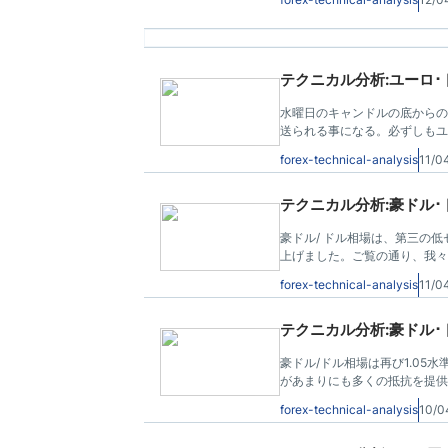
るのは難しくはない。
テクニカル分析:ユーロ･ドル
水曜日のキャンドルの底からの
送られる事になる。必ずしもユ
れらの低水準は上昇する方が理
forex-technical-analysis
11/0
教えてくれますか？
テクニカル分析:豪ドル･ドル-
豪ドル/ ドル相場は、第三の
上げました。ご覧の通り、我々
forex-technical-analysis
11/0
テクニカル分析:豪ドル･ドル
豪ドル/ドル相場は再び1.05
があまりにも多くの抵抗を提供
て一日に起こったので、私は必
forex-technical-analysis
10/0