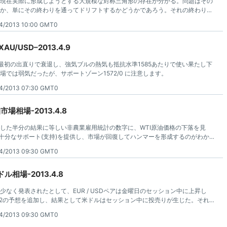
現在実際に形成しようとする大規模な対称三角形の存在が分かる。問題はその
か、単にその終わりを通ってドリフトするかどうかであろう。それの終わりを
夏、この市場で非常に静かな取引になる事を非常に確信する。
4/2013 10:00 GMT0
/USD–2013.4.9
 は、最初の出直りで衰退し、強気ブルの熱気も抵抗水準1585あたりで使い果たし下
では弱気だったが、サポートゾーン1572/0 に注意します。
4/2013 07:30 GMT0
場相場-2013.4.8
した半分の結果に等しい非農業雇用統計の数字に、WTI原油価格の下落を見
は十分なサポート(支持)を提供し、市場が回復してハンマーを形成するのがわか
4/2013 09:30 GMT0
相場-2013.4.8
なく発表されたとして、EUR / USDペアは金曜日のセッション中に上昇し
/2の予想を追加し、結果として米ドルはセッション中に投売りが生じた。それ
だ先に多くの問題を伴うでしょう。
4/2013 09:30 GMT0