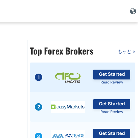
Top Forex Brokers
もっと »
Get Started
1
Read Review
Get Started
2
Read Review
Get Started
3