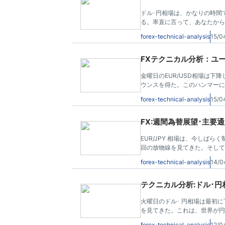
ドル･円相場は、かなりの時間
る。率直に言って、あなたから
あり、言い換えればビジネスの
forex-technical-analysis
15/0
FXテクニカル分析：ユーロ･
金曜日のEUR/USD相場は下
ウンスを得た。このハンマーに
ある。つまり、これはユーロの
forex-technical-analysis
15/0
FX:週間為替展望･主要通貨ペ
EUR/JPY 相場は、今しば
回の放物線を見てきた。そして
が整ったようだ。率直に言って
forex-technical-analysis
14/0
テクニカル分析:ドル･円相場-
火曜日のドル･ 円相場は最初
を見てきた。これは、世界が円
ーク方法だ。短期間に最近の比
forex-technical-analysis
12/0